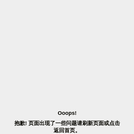
O
O
O
P
S
!
抱
歉
!
页
面
出
现
了
一
些
问
题
请
刷
新
页
面
或
点
击
返
回
首
页
。