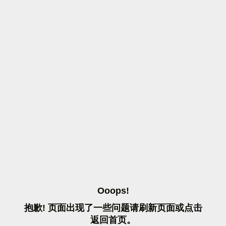
O
O
O
P
S
!
抱
歉
!
页
面
出
现
了
一
些
问
题
请
刷
新
页
面
或
点
击
返
回
首
页
。