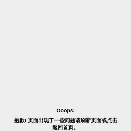
O
O
O
P
S
!
抱
歉
!
页
面
出
现
了
一
些
问
题
请
刷
新
页
面
或
点
击
返
回
首
页
。