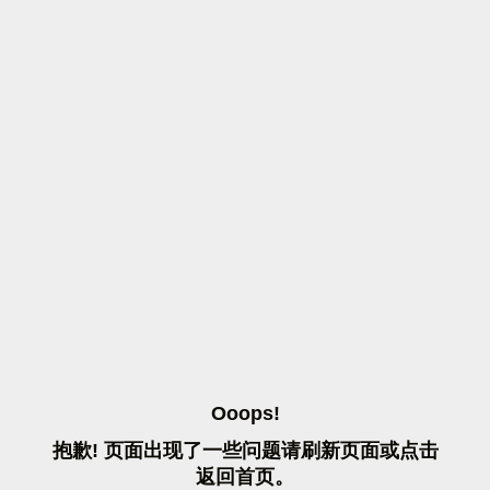
O
O
O
P
S
!
抱
歉
!
页
面
出
现
了
一
些
问
题
请
刷
新
页
面
或
点
击
返
回
首
页
。