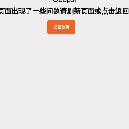
页
面
出
现
了
一
些
问
题
请
刷
新
页
面
或
点
击
返
回
返
回
首
页