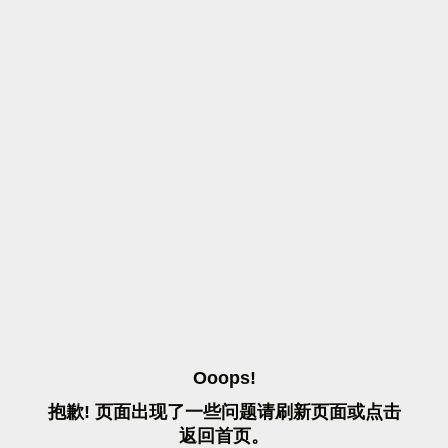
O
O
O
P
S
!
抱
歉
!
页
面
出
现
了
一
些
问
题
请
刷
新
页
面
或
点
击
返
回
首
页
。