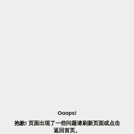
O
O
O
P
S
!
抱
歉
!
页
面
出
现
了
一
些
问
题
请
刷
新
页
面
或
点
击
返
回
首
页
。