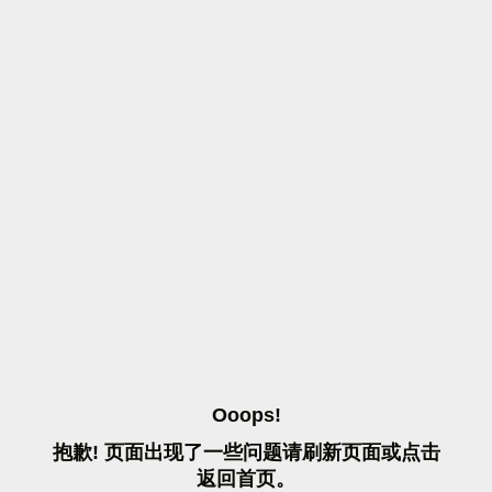
O
O
O
P
S
!
抱
歉
!
页
面
出
现
了
一
些
问
题
请
刷
新
页
面
或
点
击
返
回
首
页
。