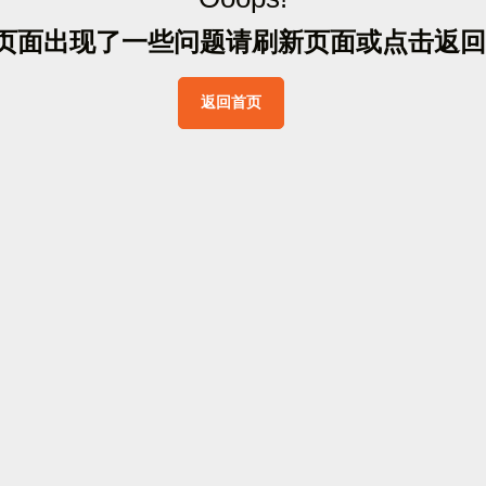
页
面
出
现
了
一
些
问
题
请
刷
新
页
面
或
点
击
返
回
返
回
首
页