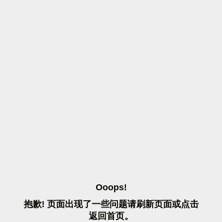
O
O
O
P
S
!
抱
歉
!
页
面
出
现
了
一
些
问
题
请
刷
新
页
面
或
点
击
返
回
首
页
。