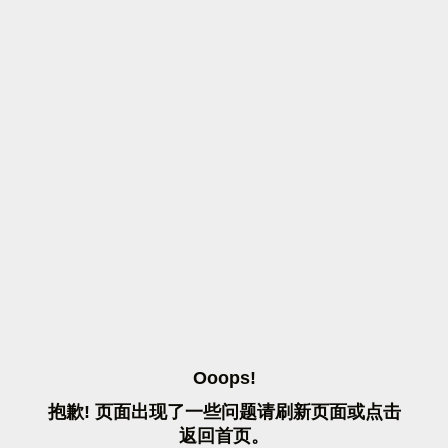
O
O
O
P
S
!
抱
歉
!
页
面
出
现
了
一
些
问
题
请
刷
新
页
面
或
点
击
返
回
首
页
。