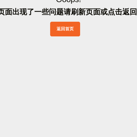
页
面
出
现
了
一
些
问
题
请
刷
新
页
面
或
点
击
返
回
返
回
首
页