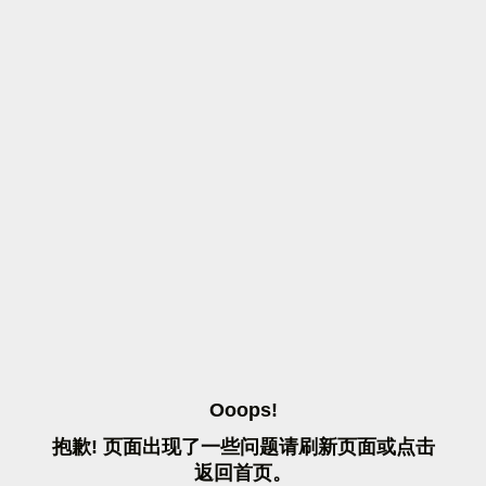
O
O
O
P
S
!
抱
歉
!
页
面
出
现
了
一
些
问
题
请
刷
新
页
面
或
点
击
返
回
首
页
。