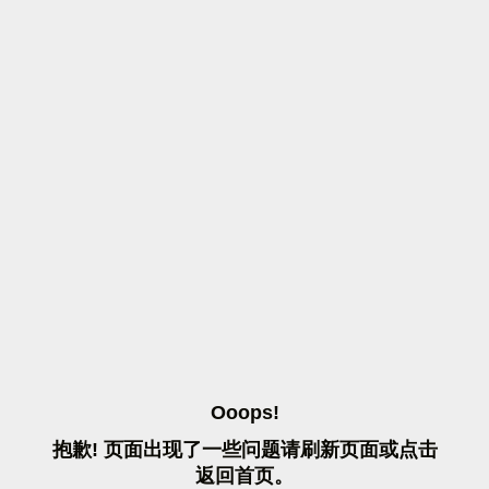
O
O
O
P
S
!
抱
歉
!
页
面
出
现
了
一
些
问
题
请
刷
新
页
面
或
点
击
返
回
首
页
。