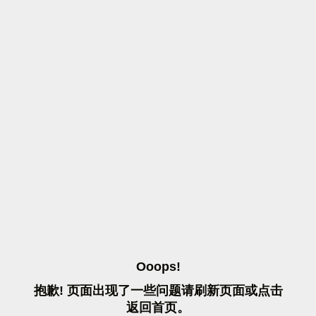
O
O
O
P
S
!
抱
歉
!
页
面
出
现
了
一
些
问
题
请
刷
新
页
面
或
点
击
返
回
首
页
。