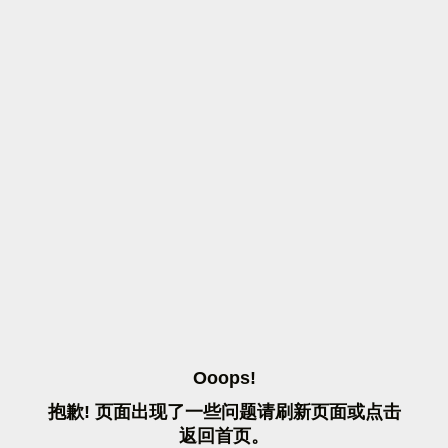
O
O
O
P
S
!
抱
歉
!
页
面
出
现
了
一
些
问
题
请
刷
新
页
面
或
点
击
返
回
首
页
。