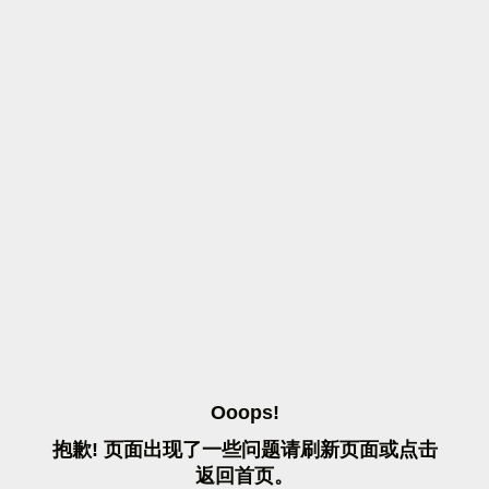
O
O
O
P
S
!
抱
歉
!
页
面
出
现
了
一
些
问
题
请
刷
新
页
面
或
点
击
返
回
首
页
。