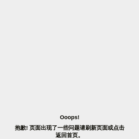
O
O
O
P
S
!
抱
歉
!
页
面
出
现
了
一
些
问
题
请
刷
新
页
面
或
点
击
返
回
首
页
。