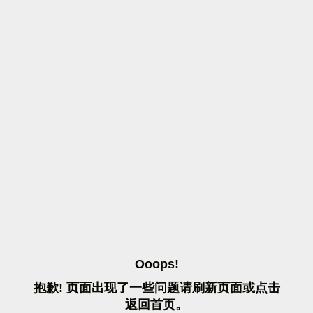
O
O
O
P
S
!
抱
歉
!
页
面
出
现
了
一
些
问
题
请
刷
新
页
面
或
点
击
返
回
首
页
。