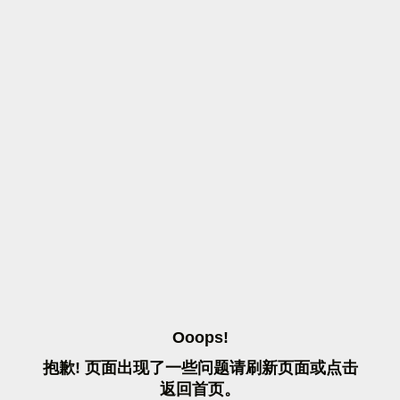
O
O
O
P
S
!
抱
歉
!
页
面
出
现
了
一
些
问
题
请
刷
新
页
面
或
点
击
返
回
首
页
。