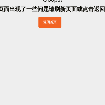
页
面
出
现
了
一
些
问
题
请
刷
新
页
面
或
点
击
返
回
返
回
首
页