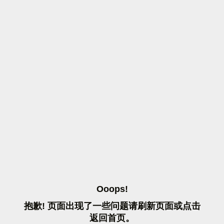
O
O
O
P
S
!
抱
歉
!
页
面
出
现
了
一
些
问
题
请
刷
新
页
面
或
点
击
返
回
首
页
。