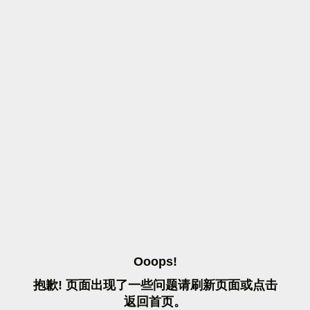
O
O
O
P
S
!
抱
歉
!
页
面
出
现
了
一
些
问
题
请
刷
新
页
面
或
点
击
返
回
首
页
。