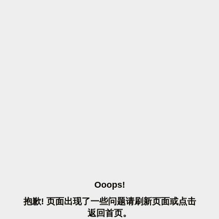
O
O
O
P
S
!
抱
歉
!
页
面
出
现
了
一
些
问
题
请
刷
新
页
面
或
点
击
返
回
首
页
。