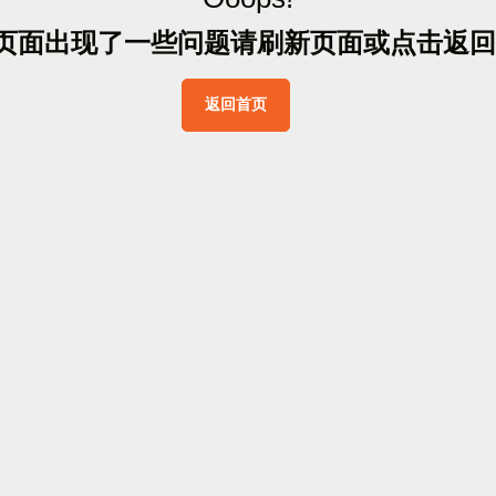
页
面
出
现
了
一
些
问
题
请
刷
新
页
面
或
点
击
返
回
返
回
首
页