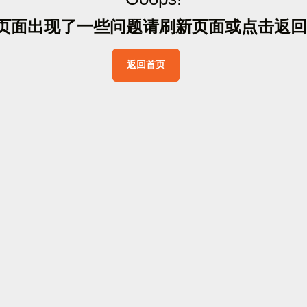
页
面
出
现
了
一
些
问
题
请
刷
新
页
面
或
点
击
返
回
返
回
首
页