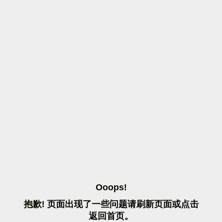
O
O
O
P
S
!
抱
歉
!
页
面
出
现
了
一
些
问
题
请
刷
新
页
面
或
点
击
返
回
首
页
。