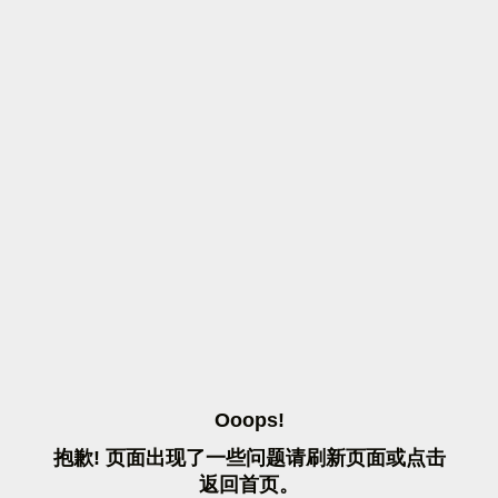
O
O
O
P
S
!
抱
歉
!
页
面
出
现
了
一
些
问
题
请
刷
新
页
面
或
点
击
返
回
首
页
。