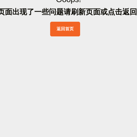
页
面
出
现
了
一
些
问
题
请
刷
新
页
面
或
点
击
返
回
返
回
首
页