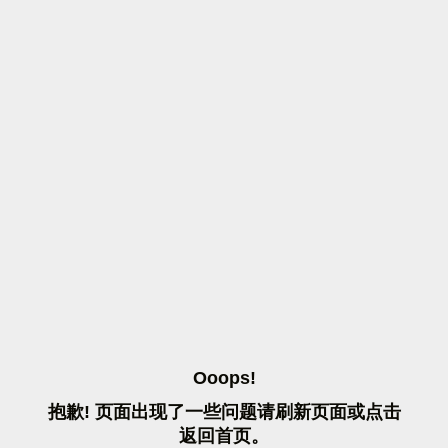
O
O
O
P
S
!
抱
歉
!
页
面
出
现
了
一
些
问
题
请
刷
新
页
面
或
点
击
返
回
首
页
。