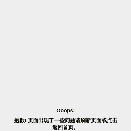
O
O
O
P
S
!
抱
歉
!
页
面
出
现
了
一
些
问
题
请
刷
新
页
面
或
点
击
返
回
首
页
。