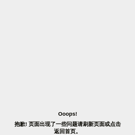
O
O
O
P
S
!
抱
歉
!
页
面
出
现
了
一
些
问
题
请
刷
新
页
面
或
点
击
返
回
首
页
。