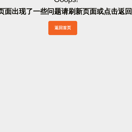
页
面
出
现
了
一
些
问
题
请
刷
新
页
面
或
点
击
返
回
返
回
首
页