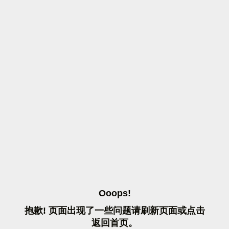
O
O
O
P
S
!
抱
歉
!
页
面
出
现
了
一
些
问
题
请
刷
新
页
面
或
点
击
返
回
首
页
。