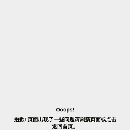
O
O
O
P
S
!
抱
歉
!
页
面
出
现
了
一
些
问
题
请
刷
新
页
面
或
点
击
返
回
首
页
。