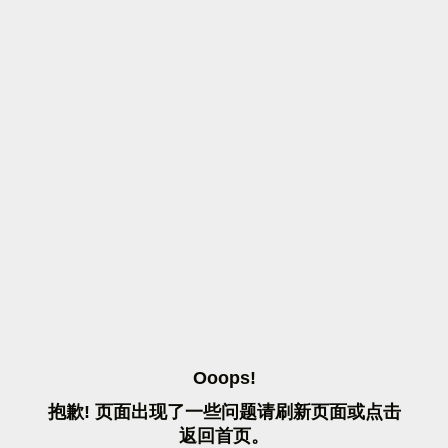
O
O
O
P
S
!
抱
歉
!
页
面
出
现
了
一
些
问
题
请
刷
新
页
面
或
点
击
返
回
首
页
。