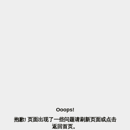
O
O
O
P
S
!
抱
歉
!
页
面
出
现
了
一
些
问
题
请
刷
新
页
面
或
点
击
返
回
首
页
。