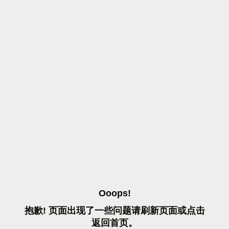
O
O
O
P
S
!
抱
歉
!
页
面
出
现
了
一
些
问
题
请
刷
新
页
面
或
点
击
返
回
首
页
。