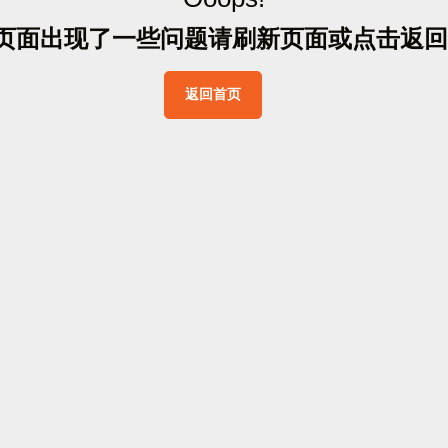
页
面
出
现
了
一
些
问
题
请
刷
新
页
面
或
点
击
返
回
返
回
首
页