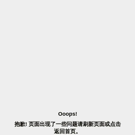
O
O
O
P
S
!
抱
歉
!
页
面
出
现
了
一
些
问
题
请
刷
新
页
面
或
点
击
返
回
首
页
。