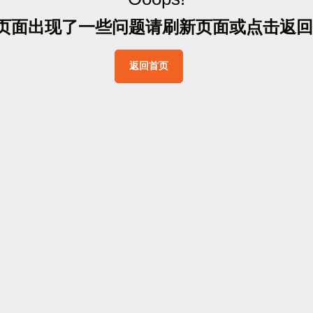
页
面
出
现
了
一
些
问
题
请
刷
新
页
面
或
点
击
返
回
返
回
首
页