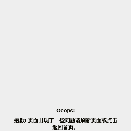
O
O
O
P
S
!
抱
歉
!
页
面
出
现
了
一
些
问
题
请
刷
新
页
面
或
点
击
返
回
首
页
。