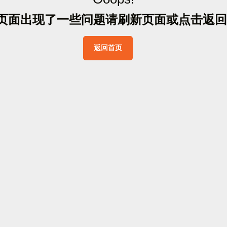
页
面
出
现
了
一
些
问
题
请
刷
新
页
面
或
点
击
返
回
返
回
首
页