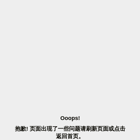
O
O
O
P
S
!
抱
歉
!
页
面
出
现
了
一
些
问
题
请
刷
新
页
面
或
点
击
返
回
首
页
。