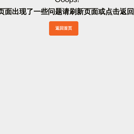
页
面
出
现
了
一
些
问
题
请
刷
新
页
面
或
点
击
返
回
返
回
首
页