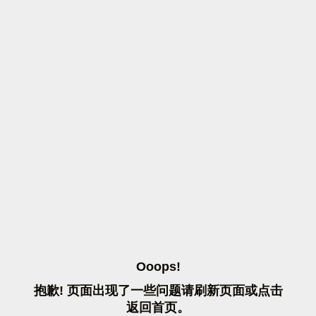
O
O
O
P
S
!
抱
歉
!
页
面
出
现
了
一
些
问
题
请
刷
新
页
面
或
点
击
返
回
首
页
。