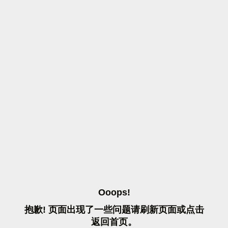
O
O
O
P
S
!
抱
歉
!
页
面
出
现
了
一
些
问
题
请
刷
新
页
面
或
点
击
返
回
首
页
。