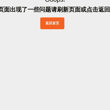
页
面
出
现
了
一
些
问
题
请
刷
新
页
面
或
点
击
返
回
返
回
首
页