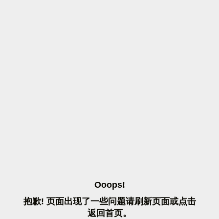
O
O
O
P
S
!
抱
歉
!
页
面
出
现
了
一
些
问
题
请
刷
新
页
面
或
点
击
返
回
首
页
。