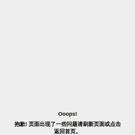
O
O
O
P
S
!
抱
歉
!
页
面
出
现
了
一
些
问
题
请
刷
新
页
面
或
点
击
返
回
首
页
。